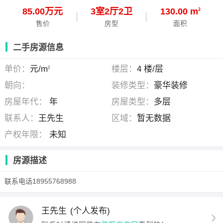
85.00万元
3
室
2
厅
2
卫
130.00 m
2
售价
房型
面积
二手房源信息
单价：
元/m
楼层：
4 楼/层
2
朝向：
装修类型：
豪华装修
房屋年代：
年
房屋类型：
多层
联系人：
王先生
区域：
暂无数据
产权年限：
未知
房源描述
联系电话18955768988
王先生
(个人发布)