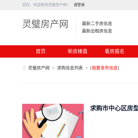
您好，欢迎来到灵璧房产网！
请登录
灵璧房产网
最新二手房信息
最新出租房信息
首页
新房楼盘
看房报名
灵璧房产网
>
求购信息列表
>
[
我要发布信息
]
求购市中心区房型