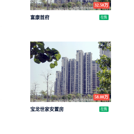
32.50万
富康首府
在售
58.00万
宝龙世家安置房
在售