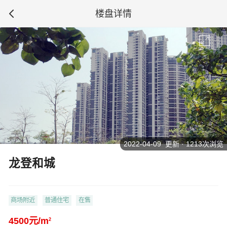
楼盘详情
2022-04-09 更新 · 1213次浏览
龙登和城
商场附近
普通住宅
在售
4500元/m
2