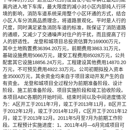
离内进入地下车库，最大限度的减小对小区内部纯人行环
境的影响，消防车道系统采用整个小区环通的方式，结合
小区人车分流高品质理念，将道路景观化。平时是人行的
尺度，同时满足紧急消防车道的标准，既保证了消防道路
的通顺，又减少了交通噪声对住户的干扰，而且提高了行
人的舒适性。 龙登和城项目总投资估算为169000万元，
其中土地购置费36394.20万元，前期费用3863.31万元，
基础设施费用5066万元，建安工程费用85028万元，公共
配套其它设施18856.24万元，工程建设其他费用14870.20
万元，不可预见费用4922.33万元。公司初期拟投入资本
金35000万元，其余资金均来自于项目滚动开发产生的自
有资金。 龙登和城项目全过程分为前期准备阶段、设计
阶段、施工前准备阶段、项目实施阶段和竣工验收阶段。
本项目ABC各期的开始时间、结束时间以及中间进度情况
为：A区开工于2011年7月，竣工于2013年11月，B区开工
于2012年12月，竣工于2014年12月，C区开工于2011年12
月，竣工于2013年12月。2011年5月至7月为前期工作阶
段。工程预计实施进度：1、2011年4月—6月完成项目可