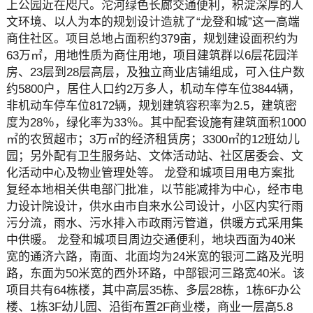
上公园近在咫尺。沱河绿色长廊交通便利，积淀深厚的人
文环境、以人为本的规划设计造就了“龙登和城”这一高端
商住社区。项目总地占面积约379亩，规划建设面积约为
63万㎡，用地性质为商住用地，项目建筑群以6层花园洋
房、23层到28层高层，及独立商业店铺组成，可入住户数
约5800户，居住人口约2万多人，机动车停车位3844辆，
非机动车停车位8172辆，规划建筑容积率为2.5，建筑密
度为28％，绿化率为33％。其中配套设施有建筑面积1000
㎡的农贸超市；3万㎡的经济租赁房；3300㎡的12班幼儿
园；另外配有卫生服务站、文体活动站、社区居委会、文
化活动中心及物业管理处等。 龙登和城项目用电方案批
复经本地相关供电部门批准，以节能减排为中心，经市电
力设计院设计，供水由市自来水公司设计，小区内实行雨
污分流，雨水、污水排入市政雨污管道，供暖方式采用集
中供暖。 龙登和城项目周边交通便利，地块西面为40米
宽的通济六路，南面、北面均为24米宽的银河二路及光明
路，东面为50米宽的西外环路，中部银河三路宽40米。该
项目共有64栋楼，其中高层35栋、多层28栋，1栋6F办公
楼、1栋3F幼儿园、沿街布置2F商业楼，商业一层高5.8