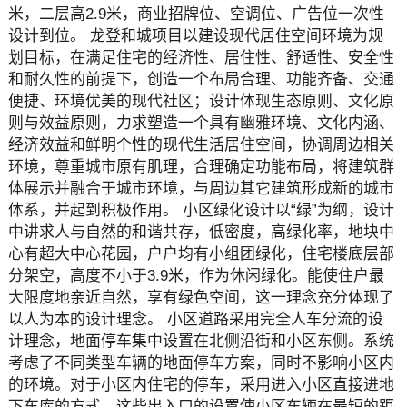
米，二层高2.9米，商业招牌位、空调位、广告位一次性
设计到位。 龙登和城项目以建设现代居住空间环境为规
划目标，在满足住宅的经济性、居住性、舒适性、安全性
和耐久性的前提下，创造一个布局合理、功能齐备、交通
便捷、环境优美的现代社区；设计体现生态原则、文化原
则与效益原则，力求塑造一个具有幽雅环境、文化内涵、
经济效益和鲜明个性的现代生活居住空间，协调周边相关
环境，尊重城市原有肌理，合理确定功能布局，将建筑群
体展示并融合于城市环境，与周边其它建筑形成新的城市
体系，并起到积极作用。 小区绿化设计以“绿”为纲，设计
中讲求人与自然的和谐共存，低密度，高绿化率，地块中
心有超大中心花园，户户均有小组团绿化，住宅楼底层部
分架空，高度不小于3.9米，作为休闲绿化。能使住户最
大限度地亲近自然，享有绿色空间，这一理念充分体现了
以人为本的设计理念。 小区道路采用完全人车分流的设
计理念，地面停车集中设置在北侧沿街和小区东侧。系统
考虑了不同类型车辆的地面停车方案，同时不影响小区内
的环境。对于小区内住宅的停车，采用进入小区直接进地
下车库的方式。这些出入口的设置使小区车辆在最短的距