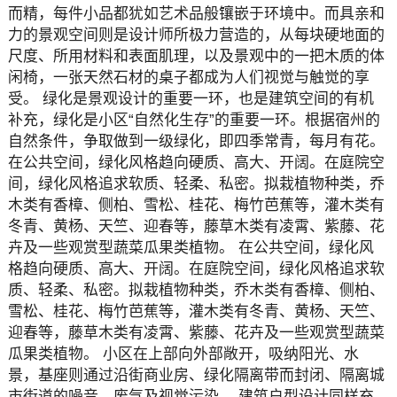
而精，每件小品都犹如艺术品般镶嵌于环境中。而具亲和
力的景观空间则是设计师所极力营造的，从每块硬地面的
尺度、所用材料和表面肌理，以及景观中的一把木质的体
闲椅，一张天然石材的桌子都成为人们视觉与触觉的享
受。 绿化是景观设计的重要一环，也是建筑空间的有机
补充，绿化是小区“自然化生存”的重要一环。根据宿州的
自然条件，争取做到一级绿化，即四季常青，每月有花。
在公共空间，绿化风格趋向硬质、高大、开阔。在庭院空
间，绿化风格追求软质、轻柔、私密。拟栽植物种类，乔
木类有香樟、侧柏、雪松、桂花、梅竹芭蕉等，灌木类有
冬青、黄杨、天竺、迎春等，藤草木类有凌霄、紫藤、花
卉及一些观赏型蔬菜瓜果类植物。 在公共空间，绿化风
格趋向硬质、高大、开阔。在庭院空间，绿化风格追求软
质、轻柔、私密。拟栽植物种类，乔木类有香樟、侧柏、
雪松、桂花、梅竹芭蕉等，灌木类有冬青、黄杨、天竺、
迎春等，藤草木类有凌霄、紫藤、花卉及一些观赏型蔬菜
瓜果类植物。 小区在上部向外部敞开，吸纳阳光、水
景，基座则通过沿街商业房、绿化隔离带而封闭、隔离城
市街道的噪音、废气及视觉污染。 建筑户型设计同样充