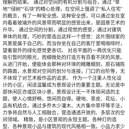
理解的结果。 通过对空间的有机分割与组合，通过 “草
地”“绿树”“石块”的精心处理，在空间上强调了“私人住宅”
的概念，有了一种安全感。这种安全感，可以通过坐在室
内看着玻璃外的风景带而明显的感受出来，是园景艺术的
升华。 通过空间的分割，通过视觉的感受，通过对建筑
单体的处理，巧妙的营造出这样一个感觉：这片围绕家的
风景是属于自己的。而当你坐在自己的客厅里喝咖啡时，
望着窗外的绿化感觉更亲切。 对总平面的一再优化只能
吸引暂时的眼光，而细微处的打造方有百看不厌的风景。
从进门开始，便能体会那种对环境的精雕细刻，原石铺陈
的路面，水景观对空间的划分与连接，门口的台阶等，无
不体现了对艺术般作品的追求。 作为一个注重人性化设
计的小区，闲适温馨成为景观设计的重要主题。无论是中
部休闲区亦或区块小景，景观设计无一不体现闲适的主
题，使人心情舒畅，悠闲而自得。硬地、草皮、花坛、小
品有机结合。通过多乔木少灌木、大片集中草坪等手法，
力争将自然与人工相融合，营造通透开放的、多层次的空
间领域。 精致，是小区景观的永恒主题。各种灯的造
型、各种景观小品与建筑的现代风格相一致。小品力求少