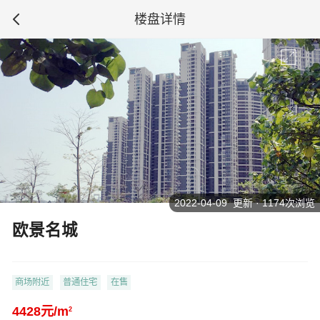
楼盘详情
2022-04-09 更新 · 1174次浏览
欧景名城
商场附近
普通住宅
在售
4428元/m
2